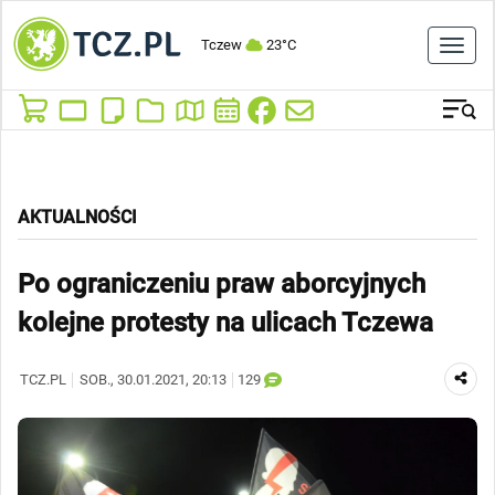
Tczew
23°C
Toggl
naviga
Tczew pozostaje w swoich granicach. Rozporządzenie Rady Mini
AKTUALNOŚCI
Po ograniczeniu praw aborcyjnych
kolejne protesty na ulicach Tczewa
TCZ.PL
SOB.
, 30.01.2021, 20:13
129