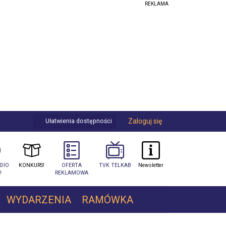
Zaloguj się
Ułatwienia dostępności
DIO
KONKURS!
OFERTA
TVK TELKAB
Newsletter
!
REKLAMOWA
WYDARZENIA
RAMÓWKA
REKLAMA