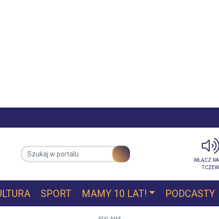
REKLAMA
WŁĄCZ RA
TCZEW
ULTURA
SPORT
MAMY 10 LAT!
PODCASTY
REKLAMA
nienie dyrektora ZUK-u i ur...
.: zwolnienie dyrektora ZUK-u i
wysychającego stawu