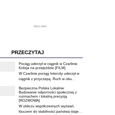
PRZECZYTAJ
Poprzednie
Następne
Pociąg uderzył w ciągnik w Czarlinie.
Kolizja na przejeździe [FILM]
W Czarlinie pociąg Intercity uderzył w
ciągnik z przyczepą. Ruch w obu
kierunkach był wstrzymany.
Bezpieczna Polska Lokalnie:
Budowanie odporności społecznej z
rozmachem i lokalną precyzją
[ROZMOWA]
W obliczu współczesnych wyzwań,
kluczem do stabilności państwa
staje się odporność jego
Letnie pikniki rodzinne w Tczewie!
najmniejszych komórek –
CKiS zaprasza na Suchostrzygi,
społeczności lokalnych. Program
Czyżykowo i os. Staszica.
grantowy „Bezpieczna Polska
Lato w mieście wcale nie musi być
Lokalnie” to nowa inicjatywa, która
nudne! Centrum Kultury i Sztuki w
łączy wieloletnie doświadczenie
Tczewie przygotowało dla
Fundacji Pokolenia z szerokim
mieszkańców wakacyjną ofertę. W
Zobacz więcej
zasięgiem partnerstwa
trzy letnie niedziele w różnych
strategicznego, oferując realne
częściach Tczewa odbędą się
wsparcie dla organizacji